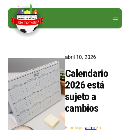
Saltar
al
contenido
abril 10, 2026
Calendario
2026 está
sujeto a
cambios
Escrito por
admin
En