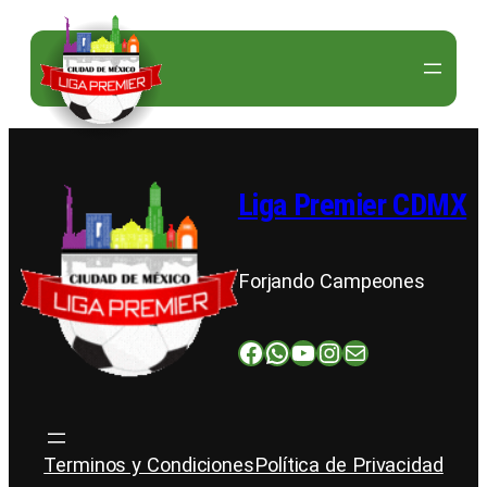
Saltar
al
contenido
Liga Premier CDMX
Forjando Campeones
Facebook
WhatsApp
YouTube
Instagram
Correo electrónico
Terminos y Condiciones
Política de Privacidad